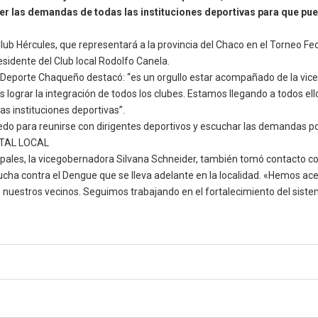
nder las demandas de todas las instituciones deportivas para que pu
lub Hércules, que representará a la provincia del Chaco en el Torneo F
esidente del Club local Rodolfo Canela.
el Deporte Chaqueño destacó: “es un orgullo estar acompañado de la vic
lograr la integración de todos los clubes. Estamos llegando a todos ellos
 instituciones deportivas”.
nedo para reunirse con dirigentes deportivos y escuchar las demandas po
ITAL LOCAL
ipales, la vicegobernadora Silvana Schneider, también tomó contacto con
lucha contra el Dengue que se lleva adelante en la localidad. «Hemos ac
uestros vecinos. Seguimos trabajando en el fortalecimiento del sistem