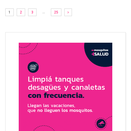
…
1
2
3
25