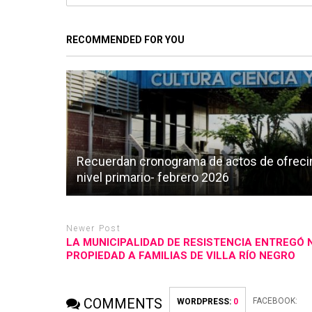
RECOMMENDED FOR YOU
Recuerdan cronograma de actos de ofreci
nivel primario- febrero 2026
Newer Post
LA MUNICIPALIDAD DE RESISTENCIA ENTREGÓ 
PROPIEDAD A FAMILIAS DE VILLA RÍO NEGRO
COMMENTS
FACEBOOK:
WORDPRESS:
0