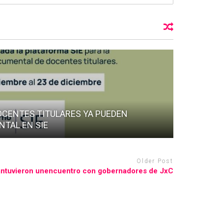
OCENTES TITULARES YA PUEDEN
TAL EN SIE
Older Post
ntuvieron unencuentro con gobernadores de JxC