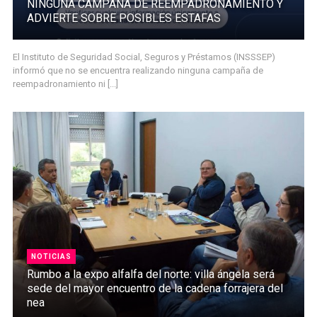
NINGUNA CAMPAÑA DE REEMPADRONAMIENTO Y
ADVIERTE SOBRE POSIBLES ESTAFAS
El Instituto de Seguridad Social, Seguros y Préstamos (INSSSEP)
informó que no se encuentra realizando ninguna campaña de
reempadronamiento ni [...]
NOTICIAS
Rumbo a la expo alfalfa del norte: villa ángela será
sede del mayor encuentro de la cadena forrajera del
nea