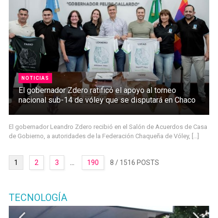
NOTICIAS
El gobernador Zdero ratificó el apoyo al torneo
nacional sub-14 de vóley que se disputará en Chaco
El gobernador Leandro Zdero recibió en el Salón de Acuerdos de Casa
de Gobierno, a autoridades de la Federación Chaqueña de Vóley, [...]
1
2
3
...
190
8
/ 1516 POSTS
TECNOLOGÍA