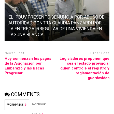
EL IPDUV PRESENTÓ DENUNCIA POR ABUSO DE
AUTORIDAD CONTRA CLAUDIA PANZARDI POR
LA ENTREGA IRREGULAR DE UNA VIVIENDA EN
LAGUNA BLANCA
Newer Post
Older Post
Hoy comienzan los pagos
Legisladores proponen que
de la Asignación por
sea el estado provincial
Embarazo y las Becas
quien controle el registro y
Progresar
reglamentación de
guardavidas
COMMENTS
FACEBOOK:
WORDPRESS:
0