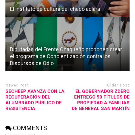
El instituto de cultura del chaco aclara
Diputadas del Frente Chaqueño proponen crear
el programa de Concientización contra los
Discursos de Odio
Newer Post
Older Post
SECHEEP AVANZA CON LA
EL GOBERNADOR ZDERO
RECUPERACIÓN DEL
ENTREGÓ 50 TÍTULOS DE
ALUMBRADO PÚBLICO DE
PROPIEDAD A FAMILIAS
RESISTENCIA
DE GENERAL SAN MARTÍN
COMMENTS