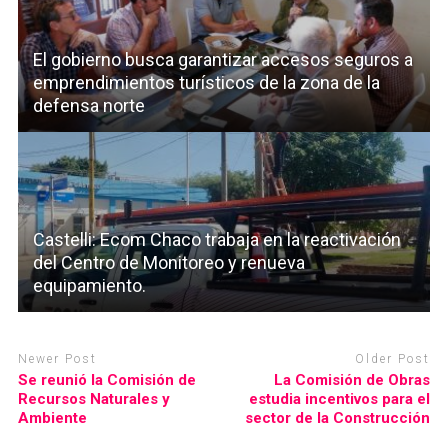
El gobierno busca garantizar accesos seguros a
emprendimientos turísticos de la zona de la
defensa norte
Castelli: Ecom Chaco trabaja en la reactivación
del Centro de Monitoreo y renueva
equipamiento.
Newer Post
Older Post
Se reunió la Comisión de
La Comisión de Obras
Recursos Naturales y
estudia incentivos para el
Ambiente
sector de la Construcción