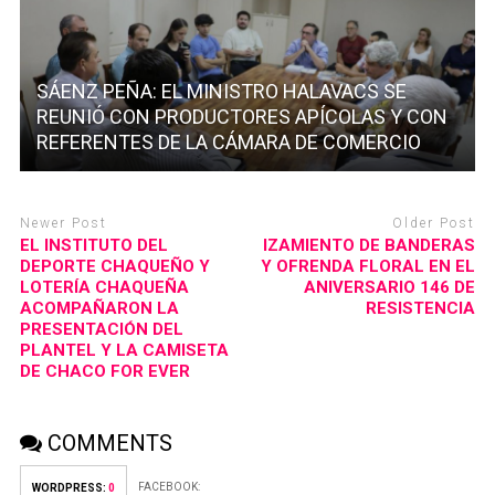
SÁENZ PEÑA: EL MINISTRO HALAVACS SE
REUNIÓ CON PRODUCTORES APÍCOLAS Y CON
REFERENTES DE LA CÁMARA DE COMERCIO
Newer Post
Older Post
EL INSTITUTO DEL
IZAMIENTO DE BANDERAS
DEPORTE CHAQUEÑO Y
Y OFRENDA FLORAL EN EL
LOTERÍA CHAQUEÑA
ANIVERSARIO 146 DE
ACOMPAÑARON LA
RESISTENCIA
PRESENTACIÓN DEL
PLANTEL Y LA CAMISETA
DE CHACO FOR EVER
COMMENTS
FACEBOOK:
WORDPRESS:
0