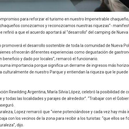
 compromiso para reforzar el turismo en nuestro Impenetrable chaqueñ
os chaqueños conozcamos y reconozcamos nuestras riquezas”- manifest
, se refirió a que el acuerdo aportará al “desarrollo” del camping de Nu
 promoverá el desarrollo sostenible de toda la comunidad de Nueva Pobl
quienes ofrecerán diferentes experiencias como degustación de gastronomí
n beneficio y dado por locales”, remarcó el funcionario.
n suma importancia porque significa un derrame de ingresos más horizo
 culturalmente de nuestro Parque y entiendan la riqueza que le puede lleg
n Rewilding Argentina, María Silvia López, celebró la posibilidad de co
e y todas las localidades y parajes de alrededor”. “Trabajar con el Gobie
aseguró.
aturaleza, Lopez remarcó que “viene potenciándose y cada vez hay más in
baja con los vecinos de la zona para recibir a los turistas: “que ellos s
raleza”, dijo.