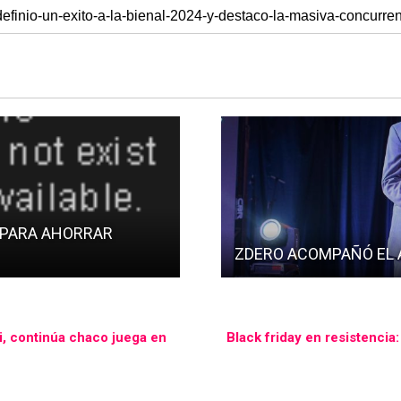
 PARA AHORRAR
ZDERO ACOMPAÑÓ EL 
i, continúa chaco juega en
Black friday en resistencia: