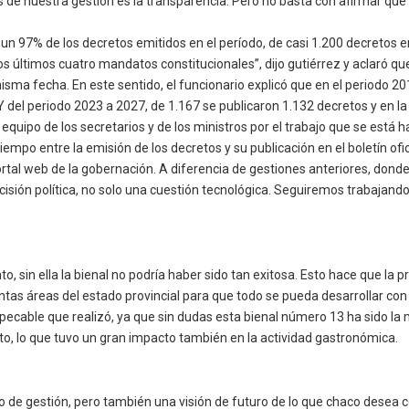
res de nuestra gestión es la transparencia. Pero no basta con afirmar q
 un 97% de los decretos emitidos en el período, de casi 1.200 decretos 
los últimos cuatro mandatos constitucionales”, dijo gutiérrez y aclaró q
sma fecha. En este sentido, el funcionario explicó que en el periodo 20
 del periodo 2023 a 2027, de 1.167 se publicaron 1.132 decretos y en la 
el equipo de los secretarios y de los ministros por el trabajo que se está 
empo entre la emisión de los decretos y su publicación en el boletín of
 portal web de la gobernación. A diferencia de gestiones anteriores, don
isión política, no solo una cuestión tecnológica. Seguiremos trabajando
, sin ella la bienal no podría haber sido tan exitosa. Esto hace que la
istintas áreas del estado provincial para que todo se pueda desarrollar
pecable que realizó, ya que sin dudas esta bienal número 13 ha sido la m
nto, lo que tuvo un gran impacto también en la actividad gastronómica.
lo de gestión, pero también una visión de futuro de lo que chaco desea c