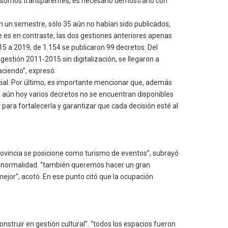
ue somos transparentes, es necesario demostrarlo con
en un semestre, sólo 35 aún no habían sido publicados,
ue es en contraste, las dos gestiones anteriores apenas
15 a 2019, de 1.154 se publicaron 99 decretos. Del
gestión 2011-2015 sin digitalización, se llegaron a
haciendo”, expresó.
icial. Por último, es importante mencionar que, además
de aún hoy varios decretos no se encuentran disponibles
 para fortalecerla y garantizar que cada decisión esté al
 provincia se posicione como turismo de eventos”, subrayó
 con normalidad. “también queremos hacer un gran
ejor”, acotó. En ese punto citó que la ocupación
onstruir en gestión cultural”. “todos los espacios fueron