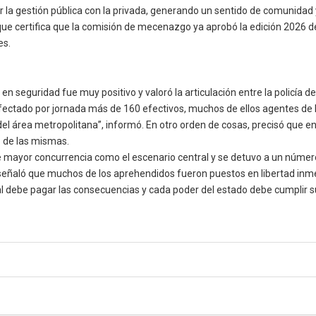
la gestión pública con la privada, generando un sentido de comunidad y 
 que certifica que la comisión de mecenazgo ya aprobó la edición 2026 
es.
en seguridad fue muy positivo y valoró la articulación entre la policía de
afectado por jornada más de 160 efectivos, muchos de ellos agentes de l
 del área metropolitana”, informó. En otro orden de cosas, precisó que 
o de las mismas.
 mayor concurrencia como el escenario central y se detuvo a un núme
 señaló que muchos de los aprehendidos fueron puestos en libertad inme
l debe pagar las consecuencias y cada poder del estado debe cumplir su