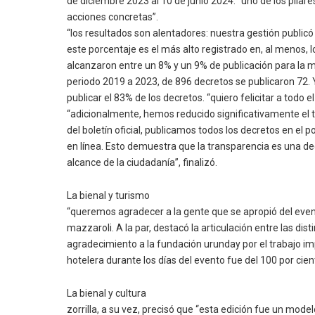
de diciembre 2023 al 10 de junio 2024. “uno de los pila
acciones concretas”.
“los resultados son alentadores: nuestra gestión publicó
este porcentaje es el más alto registrado en, al menos, 
alcanzaron entre un 8% y un 9% de publicación para la mi
periodo 2019 a 2023, de 896 decretos se publicaron 72. Y
publicar el 83% de los decretos. “quiero felicitar a todo 
“adicionalmente, hemos reducido significativamente el ti
del boletín oficial, publicamos todos los decretos en el
en línea. Esto demuestra que la transparencia es una dec
alcance de la ciudadanía”, finalizó.
La bienal y turismo
“queremos agradecer a la gente que se apropió del evento
mazzaroli. A la par, destacó la articulación entre las d
agradecimiento a la fundación urunday por el trabajo im
hotelera durante los días del evento fue del 100 por cie
La bienal y cultura
zorrilla, a su vez, precisó que “esta edición fue un mode