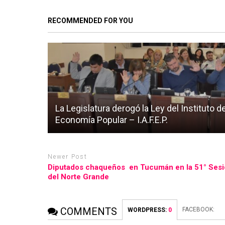
RECOMMENDED FOR YOU
La Legislatura derogó la Ley del Instituto de
Economía Popular – I.A.F.E.P.
Newer Post
Diputados chaqueños en Tucumán en la 51° Sesió
del Norte Grande
COMMENTS
FACEBOOK:
WORDPRESS:
0