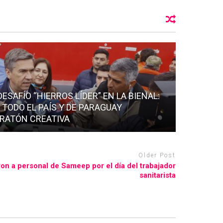
SAFÍO “HIERROS LÍDER” EN LA BIENAL:
 TODO EL PAÍS Y DE PARAGUAY
RATÓN CREATIVA
Older Post
on a personal de Sameep por el día del trabajador
sanitarista