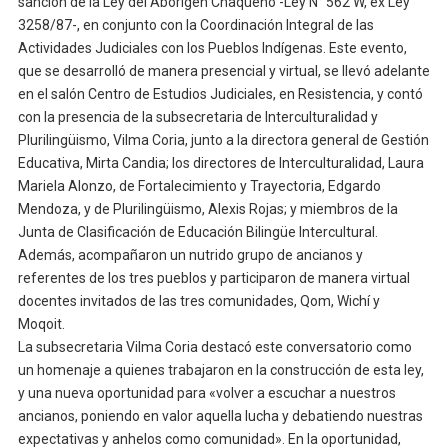
sanción de la Ley del Aborigen Chaqueño -Ley N° 562 W, ex Ley
3258/87-, en conjunto con la Coordinación Integral de las
Actividades Judiciales con los Pueblos Indígenas. Este evento,
que se desarrolló de manera presencial y virtual, se llevó adelante
en el salón Centro de Estudios Judiciales, en Resistencia, y contó
con la presencia de la subsecretaria de Interculturalidad y
Plurilingüismo, Vilma Coria, junto a la directora general de Gestión
Educativa, Mirta Candia; los directores de Interculturalidad, Laura
Mariela Alonzo, de Fortalecimiento y Trayectoria, Edgardo
Mendoza, y de Plurilingüismo, Alexis Rojas; y miembros de la
Junta de Clasificación de Educación Bilingüe Intercultural.
Además, acompañaron un nutrido grupo de ancianos y
referentes de los tres pueblos y participaron de manera virtual
docentes invitados de las tres comunidades, Qom, Wichí y
Moqoit.
La subsecretaria Vilma Coria destacó este conversatorio como
un homenaje a quienes trabajaron en la construcción de esta ley,
y una nueva oportunidad para «volver a escuchar a nuestros
ancianos, poniendo en valor aquella lucha y debatiendo nuestras
expectativas y anhelos como comunidad». En la oportunidad,