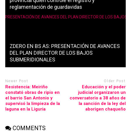
provincial quien controle el registro y
reglamentación de guardavidas
ZDERO EN BS AS: PRESENTACIÓN DE AVANCES
DEL PLAN DIRECTOR DE LOS BAJOS
SUBMERIDIONALES
Newer Post
Older Post
Resistencia: Meiriño
Educación y el poder
constató obras de ripio en
judicial organizaron un
el barrio San Antonio y
conversatorio a 38 años de
supervisó la limpieza de la
la sanción de la ley del
laguna en la Liguria
aborigen chaqueño
COMMENTS