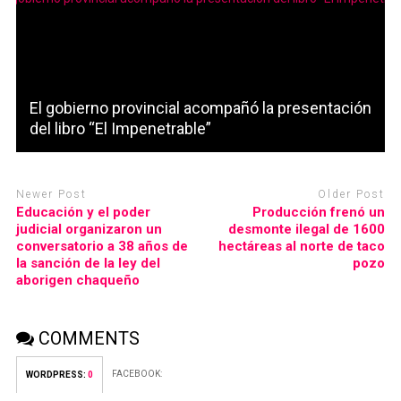
El gobierno provincial acompañó la presentación
del libro “El Impenetrable”
Newer Post
Older Post
Educación y el poder
Producción frenó un
judicial organizaron un
desmonte ilegal de 1600
conversatorio a 38 años de
hectáreas al norte de taco
la sanción de la ley del
pozo
aborigen chaqueño
COMMENTS
FACEBOOK:
WORDPRESS:
0