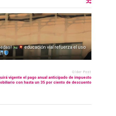
uedas!
educación vial refuerza el uso
Older Post
guirá vigente el pago anual anticipado de impuesto
obiliario con hasta un 35 por ciento de descuento