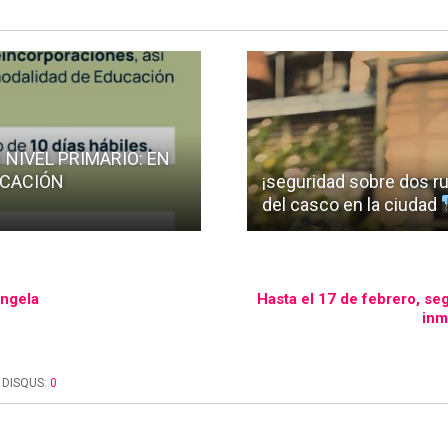
NIVEL PRIMARIO: EN
UCACIÓN
¡seguridad sobre dos r
del casco en la ciudad
Ángela
Hasta el 17 de febrero, se
inm
DISQUS:
0