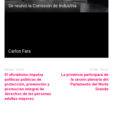
Se reunió la Comisión de Industria
Carlos Fara
Newer Post
Older Post
El oficialismo impulsa
La provincia participará de
políticas públicas de
la sesión plenaria del
protección, prevención y
Parlamento del Norte
promoción integral de
Grande
derechos de las personas
adultas mayores