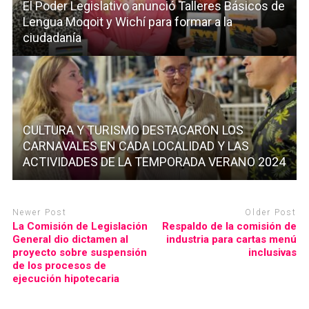
El Poder Legislativo anunció Talleres Básicos de
Lengua Moqoit y Wichí para formar a la
ciudadanía
CULTURA Y TURISMO DESTACARON LOS
CARNAVALES EN CADA LOCALIDAD Y LAS
ACTIVIDADES DE LA TEMPORADA VERANO 2024
Newer Post
Older Post
La Comisión de Legislación
Respaldo de la comisión de
General dio dictamen al
industria para cartas menú
proyecto sobre suspensión
inclusivas
de los procesos de
ejecución hipotecaria