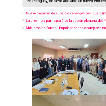
En Paraguay, se llevó adelante un nuevo encuent
Nuevo régimen de subsidios energéticos: qué cam
La provincia participará de la sesión plenaria del
Más empleo formal: impulsar chaco acompaña nuev