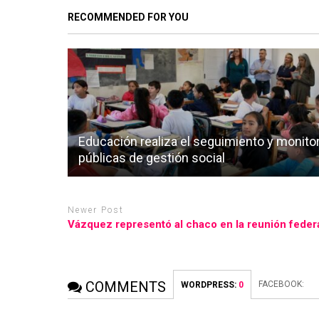
RECOMMENDED FOR YOU
Educación realiza el seguimiento y monito
públicas de gestión social
Newer Post
Vázquez representó al chaco en la reunión feder
COMMENTS
FACEBOOK:
WORDPRESS:
0