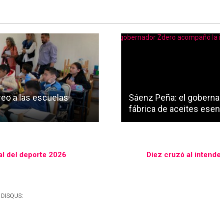
reo a las escuelas
Sáenz Peña: el goberna
fábrica de aceites esen
al del deporte 2026
Diez cruzó al intende
DISQUS: