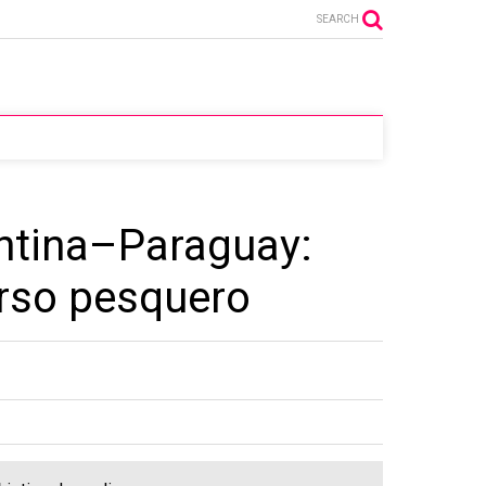
SEARCH
entina–Paraguay:
urso pesquero