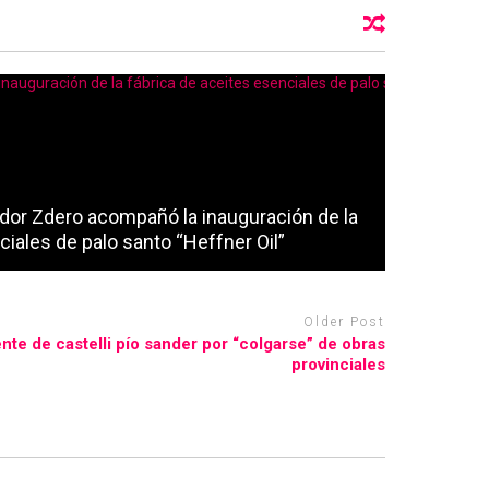
dor Zdero acompañó la inauguración de la
ciales de palo santo “Heffner Oil”
Older Post
nte de castelli pío sander por “colgarse” de obras
provinciales