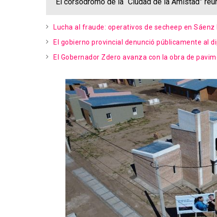
El corsódromo de la “Ciudad de la Amistad” reun
Lucha al fraude: operativos de secheep en Sáenz 
El gobierno provincial denunció públicamente al 
El Gobernador Zdero avanza con la obra de pavim