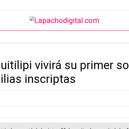
itilipi vivirá su primer s
lias inscriptas