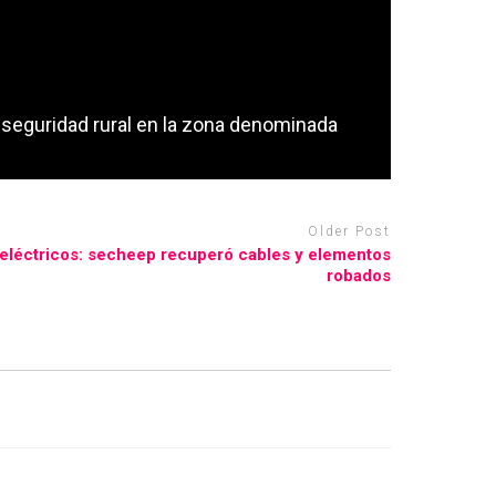
 seguridad rural en la zona denominada
Older Post
s eléctricos: secheep recuperó cables y elementos
robados