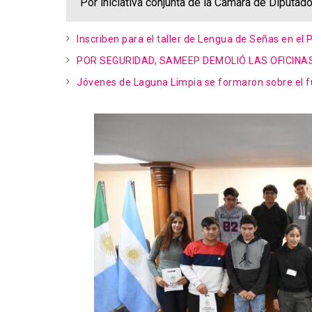
Por iniciativa conjunta de la Cámara de Diputad
Inscriben para el taller de Lengua de Señas en el 
POR SEGURIDAD, SAMEEP DEMOLIÓ LAS OFICINA
Jóvenes de Laguna Limpia se formaron sobre el f