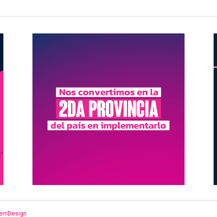
emDesign