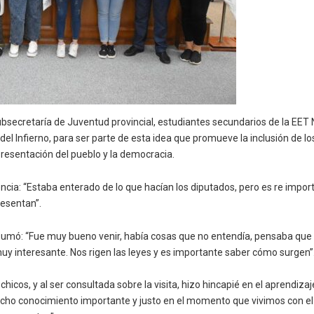
ubsecretaría de Juventud provincial, estudiantes secundarios de la EET N
 del Infierno, para ser parte de esta idea que promueve la inclusión de l
epresentación del pueblo y la democracia.
cia: “Estaba enterado de lo que hacían los diputados, pero es re imp
resentan”.
sumó: “Fue muy bueno venir, había cosas que no entendía, pensaba que er
muy interesante. Nos rigen las leyes y es importante saber cómo surgen”
chicos, y al ser consultada sobre la visita, hizo hincapié en el aprendiz
ho conocimiento importante y justo en el momento que vivimos con el t