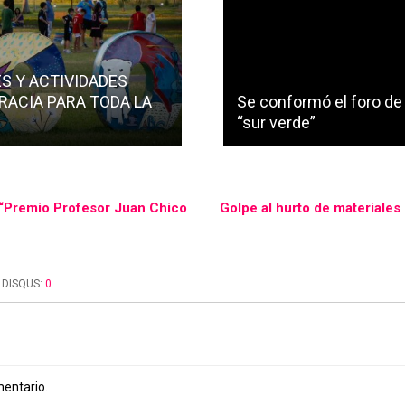
S Y ACTIVIDADES
RACIA PARA TODA LA
Se conformó el foro de
“sur verde”
l “Premio Profesor Juan Chico
Golpe al hurto de materiale
DISQUS:
0
mentario.