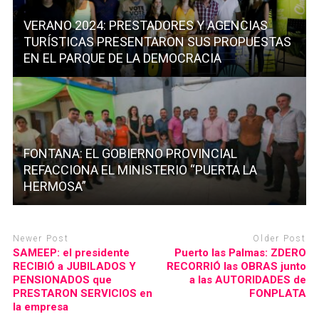
VERANO 2024: PRESTADORES Y AGENCIAS
TURÍSTICAS PRESENTARON SUS PROPUESTAS
EN EL PARQUE DE LA DEMOCRACIA
FONTANA: EL GOBIERNO PROVINCIAL
REFACCIONA EL MINISTERIO “PUERTA LA
HERMOSA”
Newer Post
Older Post
SAMEEP: el presidente
Puerto las Palmas: ZDERO
RECIBIÓ a JUBILADOS Y
RECORRIÓ las OBRAS junto
PENSIONADOS que
a las AUTORIDADES de
PRESTARON SERVICIOS en
FONPLATA
la empresa