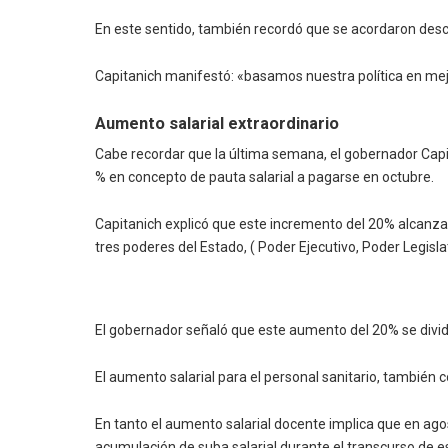
En este sentido, también recordó que se acordaron desc
Capitanich manifestó: «basamos nuestra política en mejor
Aumento salarial extraordinario
Cabe recordar que la última semana, el gobernador Cap
% en concepto de pauta salarial a pagarse en octubre.
Capitanich explicó que este incremento del 20% alcanza a 
tres poderes del Estado, ( Poder Ejecutivo, Poder Legislat
El gobernador señaló que este aumento del 20% se divid
El aumento salarial para el personal sanitario, también 
En tanto el aumento salarial docente implica que en agos
acumulación de suba salarial durante el transcurso de est