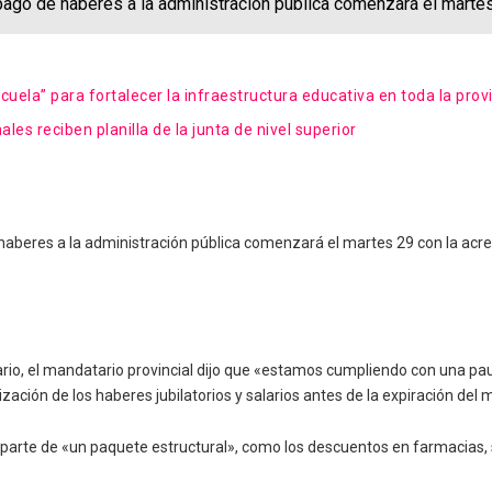
pago de haberes a la administración pública comenzará el martes 
uela” para fortalecer la infraestructura educativa en toda la prov
les reciben planilla de la junta de nivel superior
aberes a la administración pública comenzará el martes 29 con la acredi
rio, el mandatario provincial dijo que «estamos cumpliendo con una pauta
ización de los haberes jubilatorios y salarios antes de la expiración del 
rte de «un paquete estructural», como los descuentos en farmacias, 