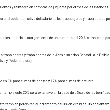
uentos y reintegro en compras de juguetes por el mes de las infancias.
ar el poder aquisitivo del salario de los trababajores y trabajadoras per
itanich anunció el otorgamiento de un aumento del 20 % compuesto por
trabajadoras y trabajadores de la Administración Central, a la Policía de
ivo y Poder Judicial).
e en 8% para el mes de agosto y 12% para el mes de octubre.
contempla este 20% será extensivo en la base de cálculo de las bonificac
to también percibirán el incremento del 8% en virtud de un adelantamient
e ejercicio fiscal.