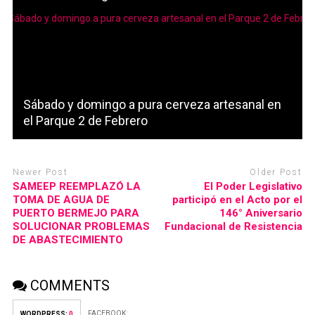
Sábado y domingo a pura cerveza artesanal en
el Parque 2 de Febrero
Newer Post
Older Post
SAMEEP REEMPLAZÓ LA
El Poder Legislativo
TOMA DE AGUA DE
participó en el Acto por el
PUERTO BERMEJO PARA
146° Aniversario
SOLUCIONAR PROBLEMAS
Fundacional de Resistencia
DE ABASTECIMIENTO
COMMENTS
FACEBOOK:
WORDPRESS:
0