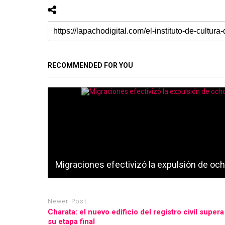
RECOMMENDED FOR YOU
Migraciones efectivizó la expulsión de oc
Newer Post
Charata: el nuevo edificio del registro civil super
su etapa final