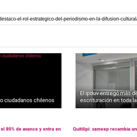
El ipduv entregó más d
ho ciudadanos chilenos
escrituración en toda la
a el 80% de avance y entra en
Quitilipi: sameep recambia un