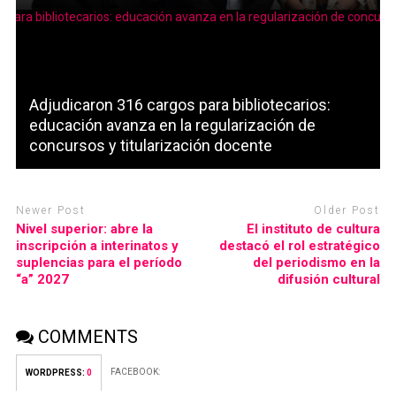
Adjudicaron 316 cargos para bibliotecarios:
educación avanza en la regularización de
concursos y titularización docente
Newer Post
Older Post
Nivel superior: abre la
El instituto de cultura
inscripción a interinatos y
destacó el rol estratégico
suplencias para el período
del periodismo en la
“a” 2027
difusión cultural
COMMENTS
FACEBOOK:
WORDPRESS:
0