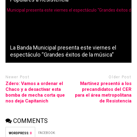
La Banda Municipal presenta este viernes el
espectáculo “Grandes éxitos de la música”
Newer Post
Older Post
Zdero: Vamos a ordenar el
Martínez presentó a los
Chaco y a desactivar esta
precandidatos del CER
bomba de mecha corta que
para el área metropolitana
nos deja Capitanich
de Resistencia
COMMENTS
FACEBOOK:
WORDPRESS:
0