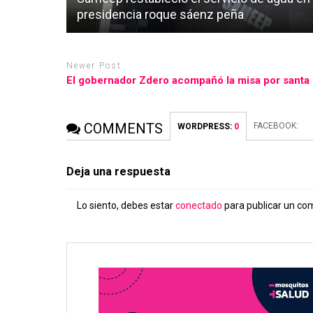
presidencia roque sáenz peña
Newer Post
El gobernador Zdero acompañó la misa por santa r
COMMENTS
FACEBOOK:
WORDPRESS:
0
Deja una respuesta
Lo siento, debes estar
conectado
para publicar un co