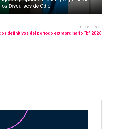
 los Discursos de Odio
Older Post
tados definitivos del período extraordinario “b” 2026