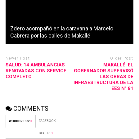
Zdero acompañó en la caravana a Marcelo
Cabrera por las calles de Makallé
Newer Post
Older Post
SALUD: 14 AMBULANCIAS
MAKALLÉ: EL
RENOVADAS CON SERVICE
GOBERNADOR SUPERVISÓ
COMPLETO
LAS OBRAS DE
INFRAESTRUCTURA DE LA
EES N° 81
COMMENTS
FACEBOOK:
WORDPRESS:
0
DISQUS:
0