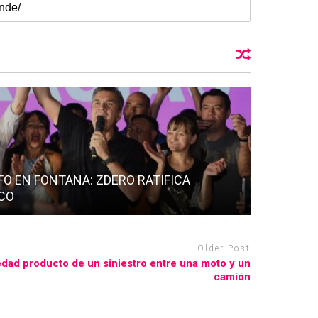
O EN FONTANA: ZDERO RATIFICA
ACO
Older Post
edad producto de un siniestro entre una moto y un
camión