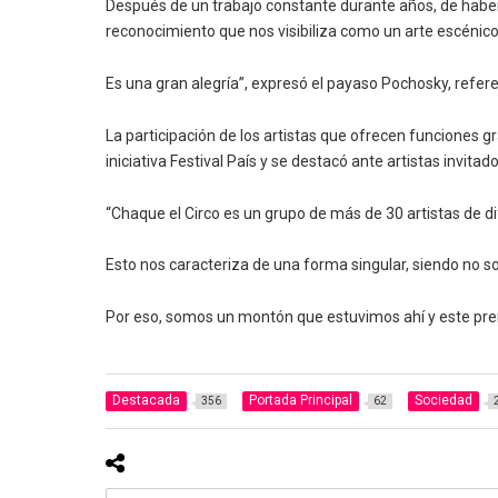
Después de un trabajo constante durante años, de haber 
reconocimiento que nos visibiliza como un arte escénico
Es una gran alegría”, expresó el payaso Pochosky, refer
La participación de los artistas que ofrecen funciones 
iniciativa Festival País y se destacó ante artistas inv
“Chaque el Circo es un grupo de más de 30 artistas de d
Esto nos caracteriza de una forma singular, siendo no s
Por eso, somos un montón que estuvimos ahí y este prem
Destacada
Portada Principal
Sociedad
356
62