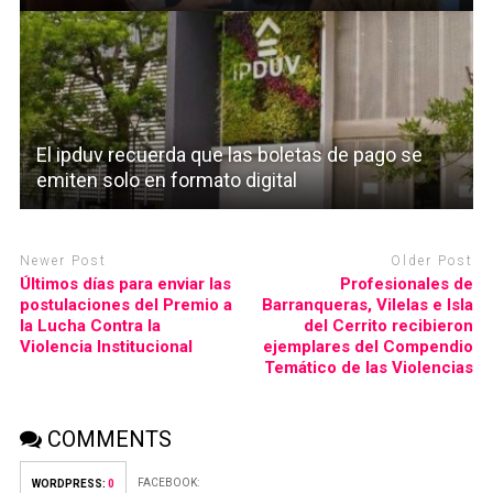
El ipduv recuerda que las boletas de pago se
emiten solo en formato digital
Newer Post
Older Post
Últimos días para enviar las
Profesionales de
postulaciones del Premio a
Barranqueras, Vilelas e Isla
la Lucha Contra la
del Cerrito recibieron
Violencia Institucional
ejemplares del Compendio
Temático de las Violencias
COMMENTS
FACEBOOK:
WORDPRESS:
0