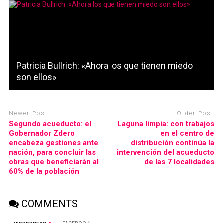
Patricia Bullrich: «Ahora los que tienen miedo
son ellos»
Newer Post
Older Post
Segundo acueducto: el
Laguna limpia: con trabajos
Gobernador Zdero
en el centro de
encabeza gestiones ante
distribución continúa la
nación, para concluir las
intervención del acueducto
obras que beneficiarán al
de las 7 localidades
60% de la población
COMMENTS