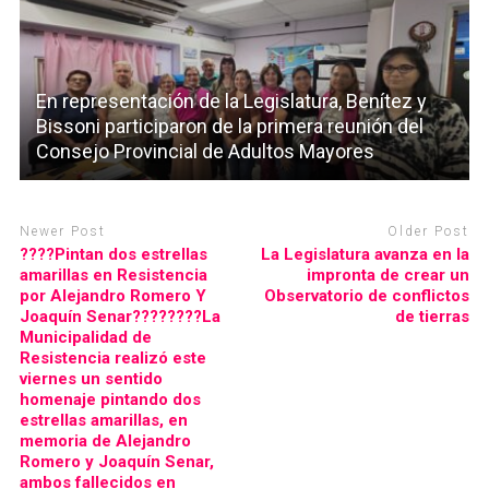
En representación de la Legislatura, Benítez y
Bissoni participaron de la primera reunión del
Consejo Provincial de Adultos Mayores
Newer Post
Older Post
????Pintan dos estrellas
La Legislatura avanza en la
amarillas en Resistencia
impronta de crear un
por Alejandro Romero Y
Observatorio de conflictos
Joaquín Senar????????La
de tierras
Municipalidad de
Resistencia realizó este
viernes un sentido
homenaje pintando dos
estrellas amarillas, en
memoria de Alejandro
Romero y Joaquín Senar,
ambos fallecidos en