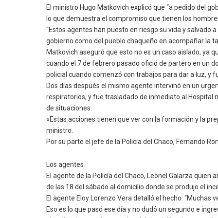
El ministro Hugo Matkovich explicó que “a pedido del g
lo que demuestra el compromiso que tienen los hombres 
“Estos agentes han puesto en riesgo su vida y salvado a
gobierno como del pueblo chaqueño en acompañar la tarea
Matkovich aseguró que esto no es un caso aislado, ya qu
cuando el 7 de febrero pasado ofició de partero en un do
policial cuando comenzó con trabajos para dar a luz, y fu
Dos días después el mismo agente intervinó en un urgen
respiratorios, y fue trasladado de inmediato al Hospital m
de situaciones.
«Estas acciones tienen que ver con la formación y la pre
ministro.
Por su parte el jefe de la Policía del Chaco, Fernando R
Los agentes
El agente de la Policía del Chaco, Leonel Galarza quien ar
de las 18 del sábado al domicilio donde se produjo el in
El agente Eloy Lorenzo Vera detalló el hecho: “Muchas 
Eso es lo que pasó ese día y no dudó un segundo e ingr