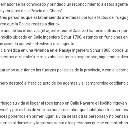
obernador se ha convocado y brindado un reconocimiento a estos agente
y mujeres de la Policía del Chaco”.
 tres personas que estaban siendo afectadas por los efectos del fuego y
 que la Policía realiza a diario».
e uno de los efectivos (el agente Leonel Galarza) ha tenido otras impor
micilio ubicado en Calle Ingeniero Schur 1700, estando en funciones en l
e asistida por este efectivo y otra agente.
cia médica en una vivienda en el Pasaje Ingeniero Schur 1800, donde 
ientras otro policía le realizaba asistencia respiratoria, siguiendo indi
paración que tienen las fuerzas policiales de la provincia, y con el aco
omero destacó el heroico acto de los agentes y el compromiso cotidiano de
riesgó su vida al llegar al foco ígneo en Calle Navarro e Hipólito Irigoy
cendió y por dichos de vecinos pudieron saber que habitaban tres person
veces ponemos en primer lugar la vida de las otras personas y no pensa
esamos al domicilio y logramos sacar a las personas que se encontraban