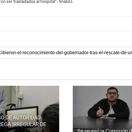
on ser trasladados al hospital”- finalizó.
SO DE AUTORIDAD
REGA IRREGULAR DE
Se reunió la Comisión d