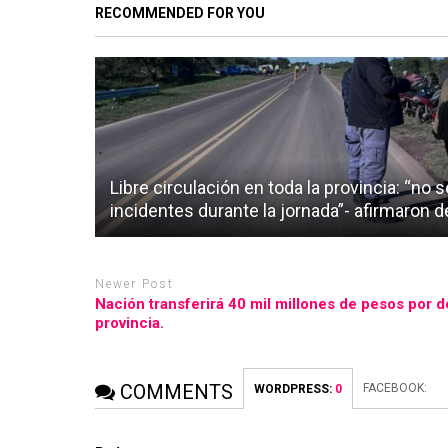
RECOMMENDED FOR YOU
Libre circulación en toda la provincia: “no s
incidentes durante la jornada”- afirmaron 
Newer Post
Nación transferirá 40 mil millones de pesos por déf
provincia.
COMMENTS
FACEBOOK:
WORDPRESS:
0