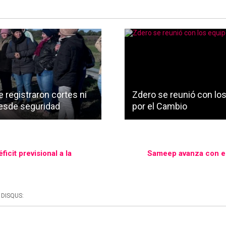
e registraron cortes ni
Zdero se reunió con lo
desde seguridad
por el Cambio
icit previsional a la
Sameep avanza con el
DISQUS: