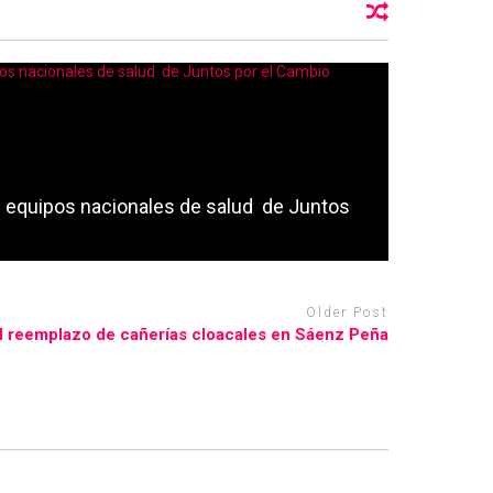
s equipos nacionales de salud de Juntos
Older Post
 reemplazo de cañerías cloacales en Sáenz Peña