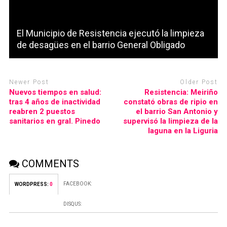
El Municipio de Resistencia ejecutó la limpieza
de desagües en el barrio General Obligado
Newer Post
Older Post
Nuevos tiempos en salud:
Resistencia: Meiriño
tras 4 años de inactividad
constató obras de ripio en
reabren 2 puestos
el barrio San Antonio y
sanitarios en gral. Pinedo
supervisó la limpieza de la
laguna en la Liguria
COMMENTS
FACEBOOK:
WORDPRESS:
0
DISQUS: