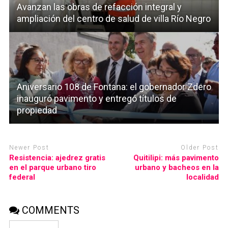
Avanzan las obras de refacción integral y
ampliación del centro de salud de villa Río Negro
Aniversario 108 de Fontana: el gobernador Zdero
inauguró pavimento y entregó títulos de
propiedad
Newer Post
Older Post
Resistencia: ajedrez gratis
Quitilipi: más pavimento
en el parque urbano tiro
urbano y bacheos en la
federal
localidad
COMMENTS