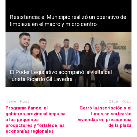
Resistencia: el Municipio realizó un operativo de
limpieza en el macro y micro centro
El Poder Legislativo acompañó la visita del
jurista Ricardo Gil Lavedra
Newer Post
Older Post
Programa ñande: el
Cerró la inscripción y el
gobierno provincial impulsa
lunes se sortearán
a los pequeños
viviendas en presidencia
productores y fortalece las
de la plaza
economías regionales