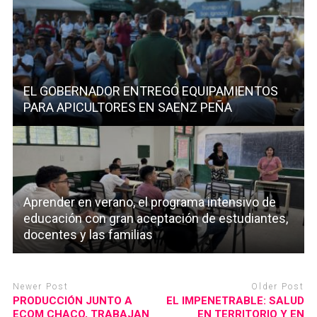
EL GOBERNADOR ENTREGÓ EQUIPAMIENTOS
PARA APICULTORES EN SAENZ PEÑA
Aprender en verano, el programa intensivo de
educación con gran aceptación de estudiantes,
docentes y las familias
Newer Post
Older Post
PRODUCCIÓN JUNTO A
EL IMPENETRABLE: SALUD
ECOM CHACO, TRABAJAN
EN TERRITORIO Y EN