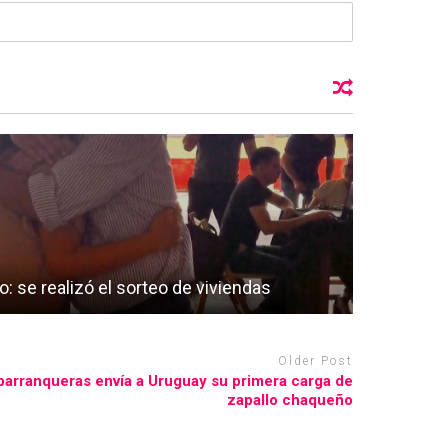
 se realizó el sorteo de viviendas
Older Post
 barranqueras envía a Uruguay su primera carga de
zapallo chaqueño