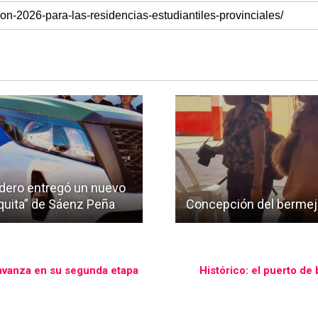
 Zdero entregó un nuevo
iquita” de Sáenz Peña
Concepción del bermejo:
o avanza en su segunda etapa
Histórico: el puerto de