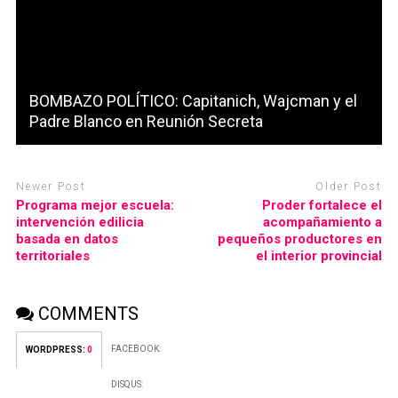
BOMBAZO POLÍTICO: Capitanich, Wajcman y el
Padre Blanco en Reunión Secreta
Newer Post
Older Post
Programa mejor escuela:
Proder fortalece el
intervención edilicia
acompañamiento a
basada en datos
pequeños productores en
territoriales
el interior provincial
COMMENTS
FACEBOOK:
WORDPRESS:
0
DISQUS: