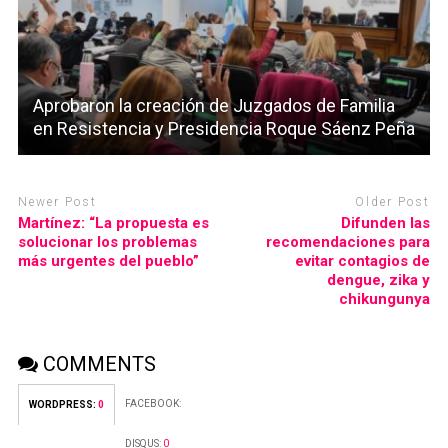
Aprobaron la creación de Juzgados de Familia
en Resistencia y Presidencia Roque Sáenz Peña
Newer Post
Older Post
Martínez: “La propuesta es
Difunden las
solucionar los problemas
recomendaciones para
más urgentes del pueblo”
evitar contagios de
dengue, zika y
chikungunya
COMMENTS
FACEBOOK:
WORDPRESS:
0
DISQUS:
0