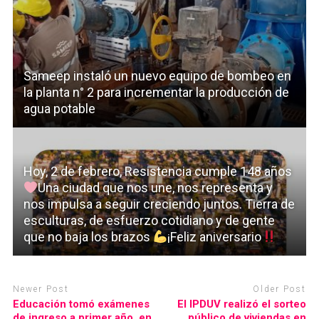
Sameep instaló un nuevo equipo de bombeo en
la planta n° 2 para incrementar la producción de
agua potable
Hoy, 2 de febrero, Resistencia cumple 148 años
Una ciudad que nos une, nos representa y
nos impulsa a seguir creciendo juntos. Tierra de
esculturas, de esfuerzo cotidiano y de gente
que no baja los brazos
¡Feliz aniversario
Newer Post
Older Post
Educación tomó exámenes
El IPDUV realizó el sorteo
de ingreso a primer año, en
público de viviendas en