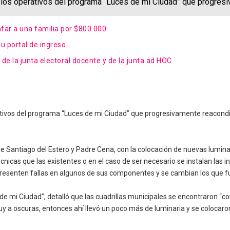
n los operativos del programa “Luces de mi Ciudad” que progres
far a una familia por $800.000
u portal de ingreso
de la junta electoral docente y de la junta ad HOC
ativos del programa “Luces de mi Ciudad” que progresivamente reacondic
 de Santiago del Estero y Padre Cena, con la colocación de nuevas lumina
cnicas que las existentes o en el caso de ser necesario se instalan las
resenten fallas en algunos de sus componentes y se cambian los que f
 de mi Ciudad”, detalló que las cuadrillas municipales se encontraron “c
muy a oscuras, entonces ahí llevó un poco más de luminaria y se colocaro