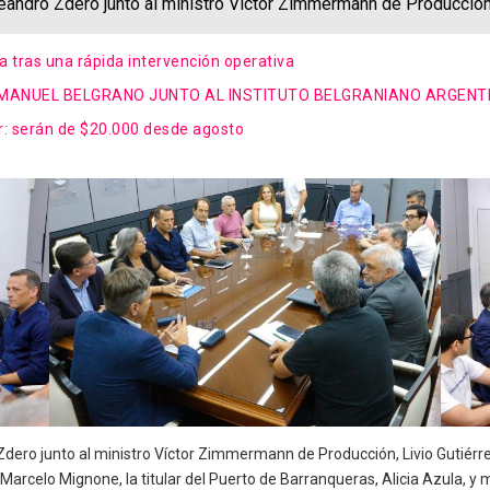
andro Zdero junto al ministro Víctor Zimmermann de Producción,
a tras una rápida intervención operativa
E MANUEL BELGRANO JUNTO AL INSTITUTO BELGRANIANO ARGENT
r: serán de $20.000 desde agosto
ero junto al ministro Víctor Zimmermann de Producción, Livio Gutiérrez
r Marcelo Mignone, la titular del Puerto de Barranqueras, Alicia Azula