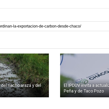
 del riacho arazá y del
El IPDUV invita a actua
Peña y de Taco Pozo