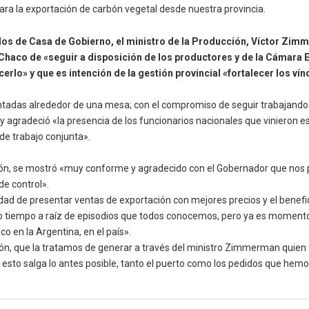
 para la exportación de carbón vegetal desde nuestra provincia.
erdos de Casa de Gobierno, el ministro de la Producción, Víctor Zimm
l Chaco de «seguir a disposición de los productores y de la Cámar
rlo» y que es intención de la gestión provincial «fortalecer los vín
sentadas alrededor de una mesa; con el compromiso de seguir trabajando
o y agradeció «la presencia de los funcionarios nacionales que vinieron 
de trabajo conjunta».
ón, se mostró «muy conforme y agradecido con el Gobernador que nos pe
de control».
ilidad de presentar ventas de exportación con mejores precios y el benef
o tiempo a raíz de episodios que todos conocemos, pero ya es momento
co en la Argentina, en el país».
ón, que la tratamos de generar a través del ministro Zimmerman quien f
 esto salga lo antes posible, tanto el puerto como los pedidos que he