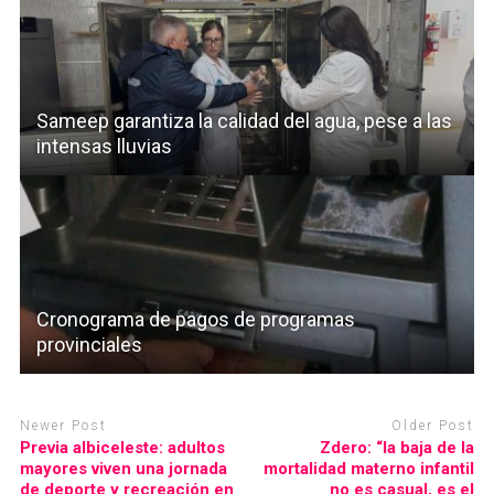
Sameep garantiza la calidad del agua, pese a las
intensas lluvias
Cronograma de pagos de programas
provinciales
Newer Post
Older Post
Previa albiceleste: adultos
Zdero: “la baja de la
mayores viven una jornada
mortalidad materno infantil
de deporte y recreación en
no es casual, es el