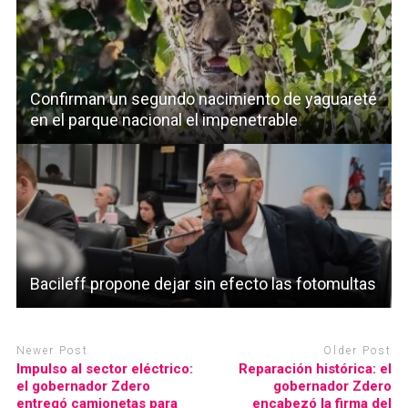
Confirman un segundo nacimiento de yaguareté
en el parque nacional el impenetrable
Bacileff propone dejar sin efecto las fotomultas
Newer Post
Older Post
Impulso al sector eléctrico:
Reparación histórica: el
el gobernador Zdero
gobernador Zdero
entregó camionetas para
encabezó la firma del