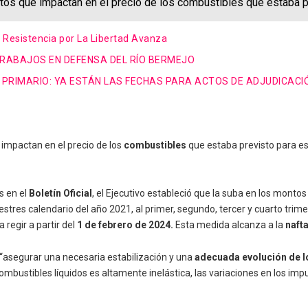
tos que impactan en el precio de los combustibles que estaba p
e Resistencia por La Libertad Avanza
TRABAJOS EN DEFENSA DEL RÍO BERMEJO
 PRIMARIO: YA ESTÁN LAS FECHAS PARA ACTOS DE ADJUDICACI
impactan en el precio de los
combustibles
que estaba previsto para es
s en el
Boletín Oficial
, el Ejecutivo estableció que la suba en los montos
estres calendario del año 2021, al primer, segundo, tercer y cuarto trim
regir a partir del
1 de febrero de 2024.
Esta medida alcanza a la
naft
 “asegurar una necesaria estabilización y una
adecuada evolución de l
mbustibles líquidos es altamente inelástica, las variaciones en los im