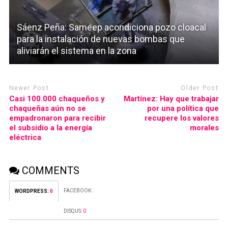
Sáenz Peña: Sameep acondiciona pozo cloacal
para la instalación de nuevas bombas que
aliviarán el sistema en la zona
Newer Post
Older Post
Casi 100.000 chaqueños y
Martínez: Hay que trabajar
chaqueñas aún no se
por una política que
empadronaron para recibir
recupere los valores
el subsidio a la energía
morales
eléctrica
COMMENTS
FACEBOOK:
WORDPRESS:
0
DISQUS:
0