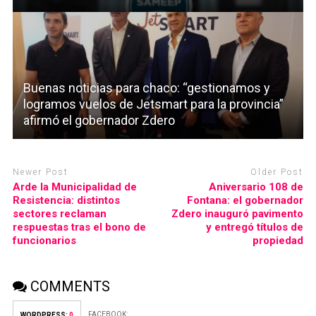
Buenas noticias para chaco: “gestionamos y
logramos vuelos de Jetsmart para la provincia”
afirmó el gobernador Zdero
Newer Post
Older Post
Arde la Municipalidad de
Aniversario 108 de
Resistencia: distintos
Fontana: el gobernador
sectores reclaman
Zdero inauguró pavimento
respuestas tras el bono de
y entregó títulos de
funcionarios
propiedad
COMMENTS
FACEBOOK:
WORDPRESS:
0