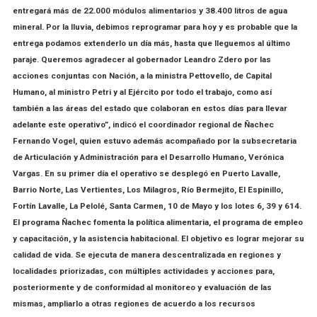
entregará más de 22.000 módulos alimentarios y 38.400 litros de agua
mineral. Por la lluvia, debimos reprogramar para hoy y es probable que la
entrega podamos extenderlo un día más, hasta que lleguemos al último
paraje. Queremos agradecer al gobernador Leandro Zdero por las
acciones conjuntas con Nación, a la ministra Pettovello, de Capital
Humano, al ministro Petri y al Ejército por todo el trabajo, como así
también a las áreas del estado que colaboran en estos días para llevar
adelante este operativo”, indicó el coordinador regional de Ñachec
Fernando Vogel, quien estuvo además acompañado por la subsecretaria
de Articulación y Administración para el Desarrollo Humano, Verónica
Vargas. En su primer día el operativo se desplegó en Puerto Lavalle,
Barrio Norte, Las Vertientes, Los Milagros, Río Bermejito, El Espinillo,
Fortín Lavalle, La Pelolé, Santa Carmen, 10 de Mayo y los lotes 6, 39 y 614.
El programa Ñachec fomenta la política alimentaria, el programa de empleo
y capacitación, y la asistencia habitacional. El objetivo es lograr mejorar su
calidad de vida. Se ejecuta de manera descentralizada en regiones y
localidades priorizadas, con múltiples actividades y acciones para,
posteriormente y de conformidad al monitoreo y evaluación de las
mismas, ampliarlo a otras regiones de acuerdo a los recursos