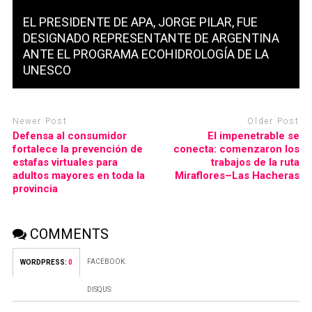
EL PRESIDENTE DE APA, JORGE PILAR, FUE
DESIGNADO REPRESENTANTE DE ARGENTINA
ANTE EL PROGRAMA ECOHIDROLOGÍA DE LA
UNESCO
Newer Post
Older Post
Defensa al consumidor
El impenetrable se
fortalece la prevención de
conecta: comenzaron los
estafas virtuales para
trabajos de la ruta
adultos mayores en toda la
Miraflores–Las Hacheras
provincia
COMMENTS
FACEBOOK:
WORDPRESS:
0
DISQUS: